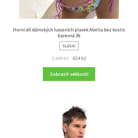
Horní díl dámských luxusních plavek Abella bez kostic
barevná 36
SLEVA!
Original
Current
1.309
Kč
654
Kč
price
price
was:
is:
Zobrazit velikosti
1.309 Kč.
654 Kč.