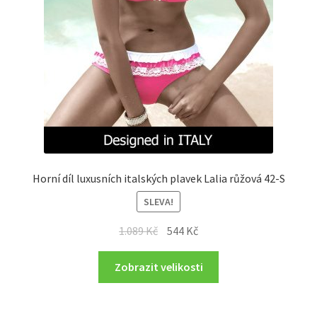
Horní díl luxusních italských plavek Lalia růžová 42-S
SLEVA!
Original
Current
1.089
Kč
544
Kč
price
price
was:
is:
Zobrazit velikosti
1.089 Kč.
544 Kč.