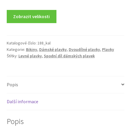
Zobrazit velikosti
Katalogové číslo:
188_kal
Kategorie:
Bikiny
,
Dámské plavky
,
Dvoudílné plavky
,
Plavky
Štítky:
Levné plavky
,
Spodní díl dámských plavek
Popis
Další informace
Popis