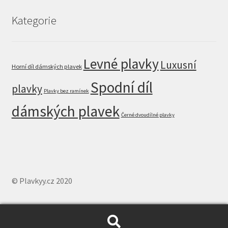
Kategorie
Levné plavky
Luxusní
Horní díl dámských plavek
Spodní díl
plavky
Plavky bez ramínek
dámských plavek
Černé dvoudílné plavky
© Plavkyy.cz 2020