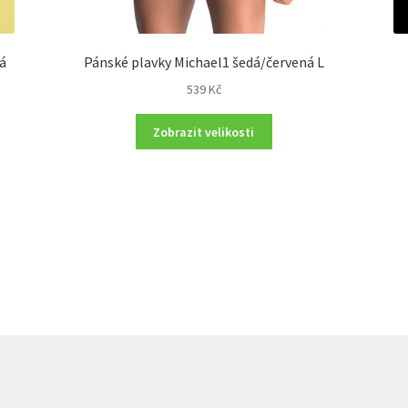
ná
Pánské plavky Michael1 šedá/červená L
539
Kč
Zobrazit velikosti