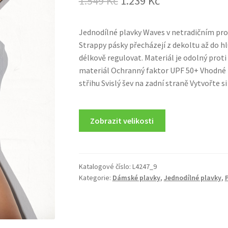
1.549
Kč
1.239
Kč
price
price
Jednodílné plavky Waves v netradičním prov
was:
is:
Strappy pásky přecházejí z dekoltu až do hl
1.549 Kč.
1.239 Kč.
délkově regulovat. Materiál je odolný prot
materiál Ochranný faktor UPF 50+ Vhodné i
střihu Svislý šev na zadní straně Vytvořte s
Zobrazit velikosti
Katalogové číslo:
L4247_9
Kategorie:
Dámské plavky
,
Jednodílné plavky
,