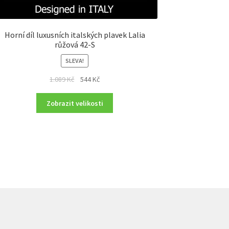
Horní díl luxusních italských plavek Lalia
růžová 42-S
SLEVA!
Original
Current
1.089
Kč
544
Kč
price
price
was:
is:
Zobrazit velikosti
1.089 Kč.
544 Kč.