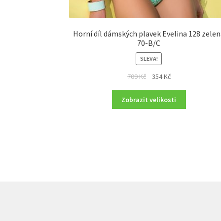
Horní díl dámských plavek Evelina 128 zele
70-B/C
SLEVA!
Original
Current
709
Kč
354
Kč
price
price
was:
is:
Zobrazit velikosti
709 Kč.
354 Kč.