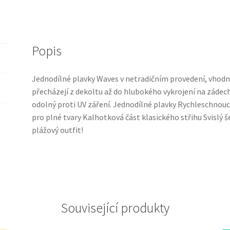
Popis
Jednodílné plavky Waves v netradičním provedení, vhodné
přecházejí z dekoltu až do hlubokého vykrojení na zádech,
odolný proti UV záření. Jednodílné plavky Rychleschnou
pro plné tvary Kalhotková část klasického střihu Svislý š
plážový outfit!
Související produkty