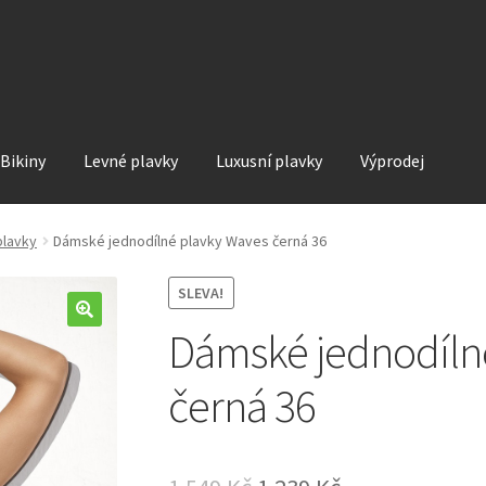
Bikiny
Levné plavky
Luxusní plavky
Výprodej
plavky
Dámské jednodílné plavky Waves černá 36
SLEVA!
Dámské jednodíln
černá 36
Original
Current