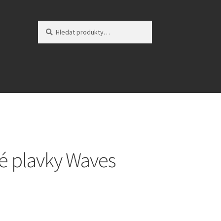
Hledat:
Hledat
é plavky Waves