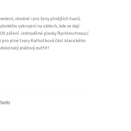
edení, vhodné i pro ženy plnějších tvarů.
ubokého vykrojení na zádech, kde se dají
i UV záření. Jednodílné plavky Rychleschnoucí
 pro plné tvary Kalhotková část klasického
i dokonalý plážový outfit!
Plavky