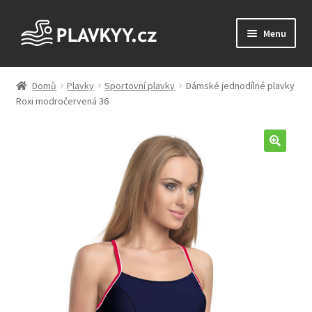
Přeskočit
Přejít
Menu
na
k
navigaci
obsahu
Úvodní stránka
webu
Domů
Plavky
Sportovní plavky
Dámské jednodílné plavky
Roxi modročervená 36
Blog