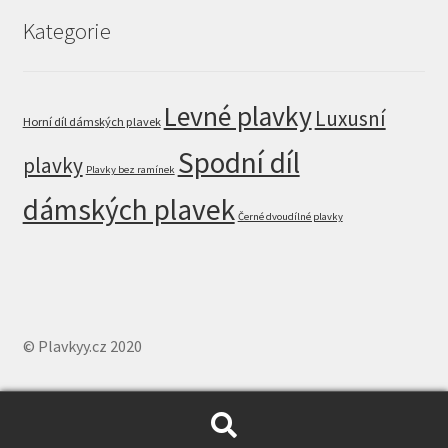
Kategorie
Levné plavky
Luxusní
Horní díl dámských plavek
Spodní díl
plavky
Plavky bez ramínek
dámských plavek
Černé dvoudílné plavky
© Plavkyy.cz 2020
Hledat:
Hledat