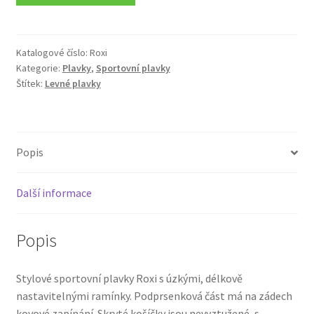
Katalogové číslo:
Roxi
Kategorie:
Plavky
,
Sportovní plavky
Štítek:
Levné plavky
Popis
Další informace
Popis
Stylové sportovní plavky Roxi s úzkými, délkově
nastavitelnými ramínky. Podprsenková část má na zádech
kovové zapínání. Skryté košíčky jsou nevyztužené, s