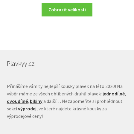
price
price
was:
is:
Zobrazit velikosti
1.089 Kč.
544 Kč.
Plavkyy.cz
Přinášíme vám ty nejlepší kousky plavek na léto 2020! Na
výběr máme ze všech oblíbených druhů plavek:
jednodílné
,
dvoudílné
,
bikiny
a další… Nezapomeňte si prohlédnout
sekci
výprodej
, ve které najdete krásné kousky za
výprodejové ceny!