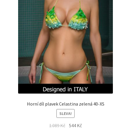
Horní díl plavek Celastina zelená 40-XS
SLEVA!
Original
Current
1.089
Kč
544
Kč