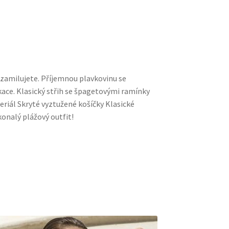
d zamilujete. Příjemnou plavkovinu se
ace. Klasický střih se špagetovými ramínky
riál Skryté vyztužené košíčky Klasické
konalý plážový outfit!