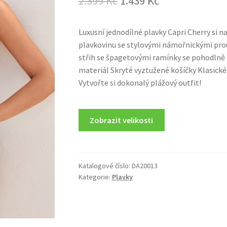
2.399
Kč
1.439
Kč
price
price
Luxusní jednodílné plavky Capri Cherry si n
was:
is:
plavkovinu se stylovými námořnickými prou
2.399 Kč.
1.439 Kč.
střih se špagetovými ramínky se pohodlně 
materiál Skryté vyztužené košíčky Klasické
Vytvořte si dokonalý plážový outfit!
Zobrazit velikosti
Katalogové číslo:
DA20013
Kategorie:
Plavky