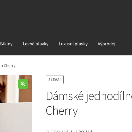
Bikiny
Levné plavky
Luxusní plavky
Výprodej
ri Cherry
SLEVA!
Dámské jednodílné
Cherry
Original
Current