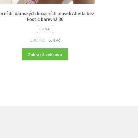
rní díl dámských luxusních plavek Abella bez
kostic barevná 36
SLEVA!
Original
Current
1.309
Kč
654
Kč
price
price
was:
is:
Zobrazit velikosti
1.309 Kč.
654 Kč.