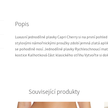
Popis
Luxusní jednodílné plavky Capri Cherry si na první pohle
stylovými námořnickými proužky zdobí jemná zlatá aplik
se pohodlně nosí. Jednodílné plavky Rychleschnoucí mate
kostice Kalhotková část klasického střihu Vytvořte si do
Související produkty