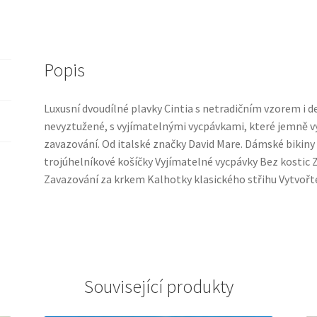
Popis
Luxusní dvoudílné plavky Cintia s netradičním vzorem i de
nevyztužené, s vyjímatelnými vycpávkami, které jemně vy
zavazování. Od italské značky David Mare. Dámské bikin
trojúhelníkové košíčky Vyjímatelné vycpávky Bez kostic
Zavazování za krkem Kalhotky klasického střihu Vytvořte
Související produkty