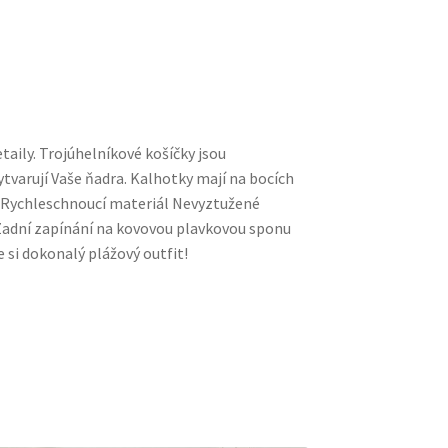
taily. Trojúhelníkové košíčky jsou
tvarují Vaše ňadra. Kalhotky mají na bocích
y Rychleschnoucí materiál Nevyztužené
 Zadní zapínání na kovovou plavkovou sponu
 si dokonalý plážový outfit!