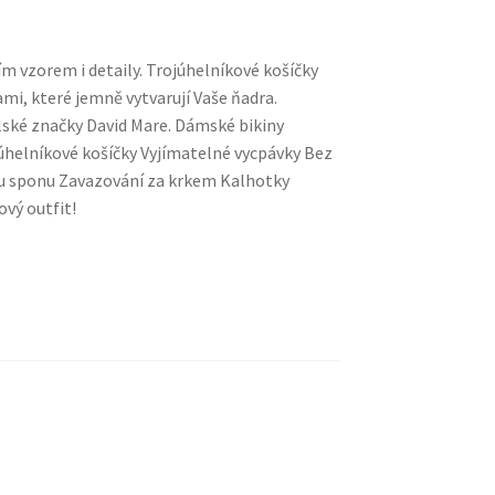
ím vzorem i detaily. Trojúhelníkové košíčky
mi, které jemně vytvarují Vaše ňadra.
lské značky David Mare. Dámské bikiny
úhelníkové košíčky Vyjímatelné vycpávky Bez
ou sponu Zavazování za krkem Kalhotky
ový outfit!