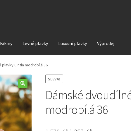
Bikiny
Levné plavky
Luxusní plavky
Výprodej
 plavky Cintia modrobílá 36
SLEVA!
Dámské dvoudílné 
modrobílá 36
Original
Current