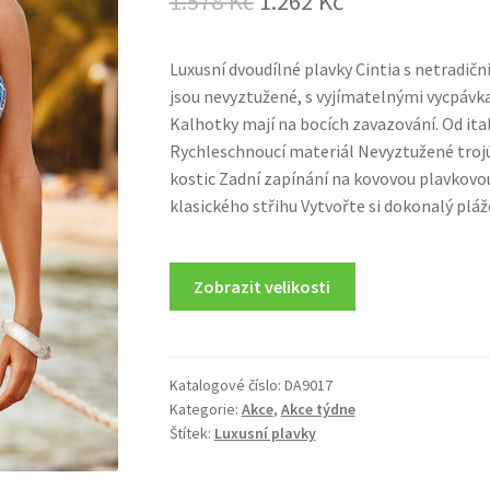
1.578
Kč
1.262
Kč
price
price
Luxusní dvoudílné plavky Cintia s netradičn
was:
is:
jsou nevyztužené, s vyjímatelnými vycpávka
1.578 Kč.
1.262 Kč.
Kalhotky mají na bocích zavazování. Od ita
Rychleschnoucí materiál Nevyztužené troj
kostic Zadní zapínání na kovovou plavkov
klasického střihu Vytvořte si dokonalý pláž
Zobrazit velikosti
Katalogové číslo:
DA9017
Kategorie:
Akce
,
Akce týdne
Štítek:
Luxusní plavky