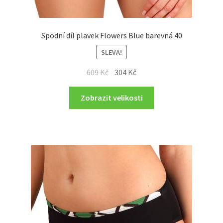
Spodní díl plavek Flowers Blue barevná 40
SLEVA!
Original
Current
609
Kč
304
Kč
price
price
was:
is:
Zobrazit velikosti
609 Kč.
304 Kč.