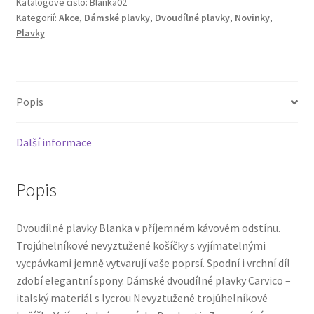
Katalogové číslo:
Blanka02
Kategorií:
Akce
,
Dámské plavky
,
Dvoudílné plavky
,
Novinky
,
Plavky
Popis
Další informace
Popis
Dvoudílné plavky Blanka v příjemném kávovém odstínu.
Trojúhelníkové nevyztužené košíčky s vyjímatelnými
vycpávkami jemně vytvarují vaše poprsí. Spodní i vrchní díl
zdobí elegantní spony. Dámské dvoudílné plavky Carvico –
italský materiál s lycrou Nevyztužené trojúhelníkové