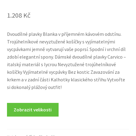
1.208
Kč
Dvoudílné plavky Blanka v příjemném kávovém odstínu.
Trojúhelníkové nevyztužené košíčky s vyjímatelnými
vycpávkami jemně vytvarují vaše poprsí. Spodní i vrchní díl
zdobí elegantní spony. Dámské dvoudílné plavky Carvico –
italský materiál s lycrou Nevyztužené trojúhelníkové
košíčky Vyjímatelné vycpávky Bez kostic Zavazování za
krkem a v zadní části Kalhotky klasického střihu Vytvořte
si dokonalý plážový outfit!
Zobrazit velikosti